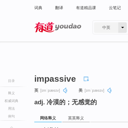
词典
翻译
有道精品课
云笔记
中英
有道 - 网易旗下搜索
impassive
目录
英
[ɪmˈpæsɪv]
美
[ɪmˈpæsɪv]
释义
adj. 冷漠的；无感觉的
权威词典
用法
例句
网络释义
英英释义