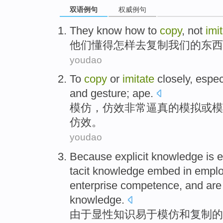
双语例句
权威例句
They
know
how
to
copy
,
not
imi
他们
懂得
怎样
去
复制
我们
的东西
youdao
To
copy
or
imitate
closely,
espec
and
gesture
;
ape
.
模仿
，
仿效
非常逼真的模拟
或
模
仿效
。
youdao
Because
explicit
knowledge
is 
tacit
knowledge
embed in
emplo
enterprise
competence
,
and are
knowledge.
由于
显性
知识
易于
模仿
和
复制
的