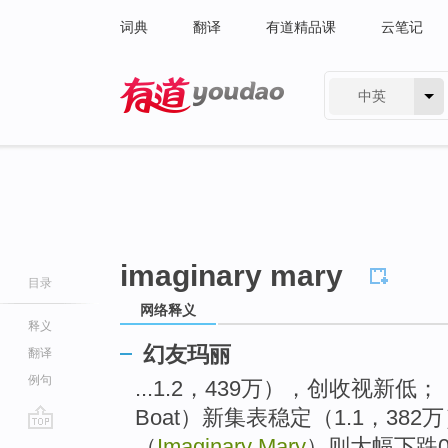
词典
翻译
有道精品课
云笔记
中英
有道 - 网易旗下搜索
imaginary mary
目录
网络释义
释义
幻友玛丽
翻译
例句
...1.2，439万），创收视新低；《
Boat）新集表稳定（1.1，38
go
（
Imaginary Mary
）则大幅下跌0.