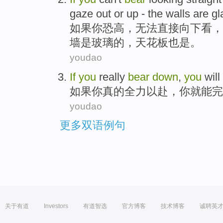
gaze out or up
-
the
walls
are
gl
如果
你
恐高
，
无法
直接
向下看，
墙
是
玻璃
的，
天花板
也是
。
youdao
If
you
really
bear
down
,
you
will
如果
你
真的
全力以赴
，你
就能
完
youdao
更多双语例句
关于有道
Investors
有道智选
官方博客
技术博客
诚聘英