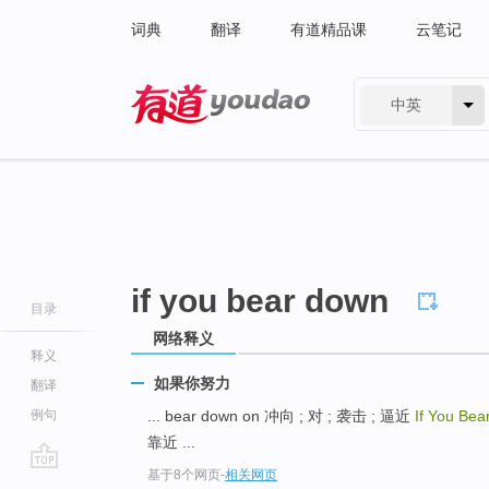
词典
翻译
有道精品课
云笔记
中英
有道 - 网易旗下搜索
if you bear down
目录
网络释义
释义
如果你努力
翻译
例句
... bear down on 冲向 ; 对 ; 袭击 ; 逼近
If You Be
靠近 ...
基于8个网页
-
相关网页
go