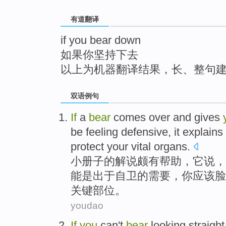
top
有道翻译
if you bear down
如果你坚持下去
以上为机器翻译结果，长、整句
双语例句
If
a
bear
comes over and
gives
be
feeling defensive
,
it
explains 
protect
your
vital
organs
.
小册子的
解说
颇有帮助，
它
说，
能
是
出于
自卫的需要，你应该
脸
关键部位。
youdao
If
you
can't
bear
looking straigh