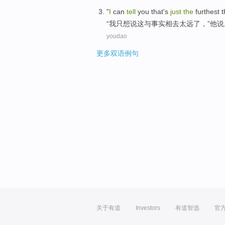
"
I
can
tell
you
that
's
just
the
furthest
t
“
我
只想说
这
与
事实
相去太远
了
，”
他
说
youdao
更多双语例句
关于有道
Investors
有道智选
官