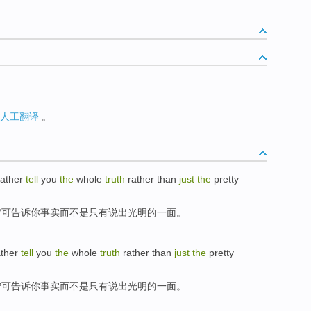
人工翻译
。
rather
tell
you
the
whole
truth
rather
than
just
the
pretty
宁可
告诉
你
事实
而
不是只有说出光明的一面。
ather
tell
you
the
whole
truth
rather
than
just
the
pretty
宁可
告诉
你
事实
而
不是只有说出光明的一面。