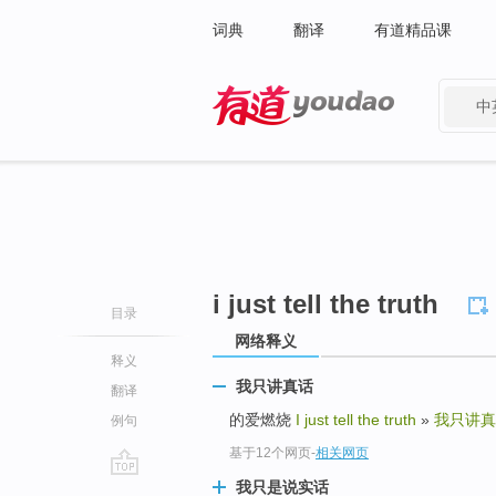
词典
翻译
有道精品课
中
有道 - 网易旗下搜索
i just tell the truth
目录
网络释义
释义
我只讲真话
翻译
的爱燃烧
I just tell the truth
»
我只讲真
例句
基于12个网页
-
相关网页
我只是说实话
go