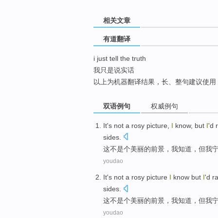
top
相关文章
有道翻译
i just tell the truth
我只是说实话
以上为机器翻译结果，长、整句建议使用
双语例句
权威例句
It's not
a rosy
picture,
I
know
,
but
I
'd
sides
.
这不
是个
美丽的前景，
我
知道
，
但
我
youdao
It's not
a rosy
picture
I
know
but
I
'd
r
sides
.
这不
是个
美丽的前景，
我
知道
，
但
我
youdao