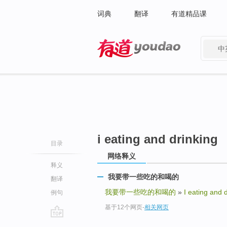
词典
翻译
有道精品课
中
有道 - 网易旗下搜索
i eating and drinking
目录
网络释义
释义
我要带一些吃的和喝的
翻译
我要带一些吃的和喝的
»
I eating and 
例句
基于12个网页
-
相关网页
go