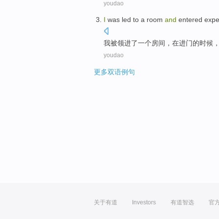
youdao
I
was
led
to
a
room
and
entered expe
我
被
领
进
了
一个
房间
，在进门的时候
youdao
更多双语例句
关于有道
Investors
有道智选
官