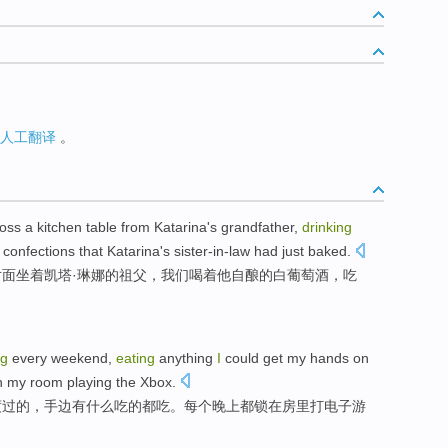
人工翻译
。
oss
a
kitchen table
from
Katarina
's
grandfather
,
drinking
confections that Katarina's
sister-in-law
had just
baked
.
对面
坐
着
凯塔
·琳娜的
祖父
，我们
喝着
他
自酿
的
白
葡萄酒
，
吃
ng
every
weekend
,
eating
anything
I
could get my hands on
n
my
room
playing
the Xbox
.
度过
的，手边
有什么
吃
的都吃。
每个
晚上
都
锁
在
房里
打
电子
游