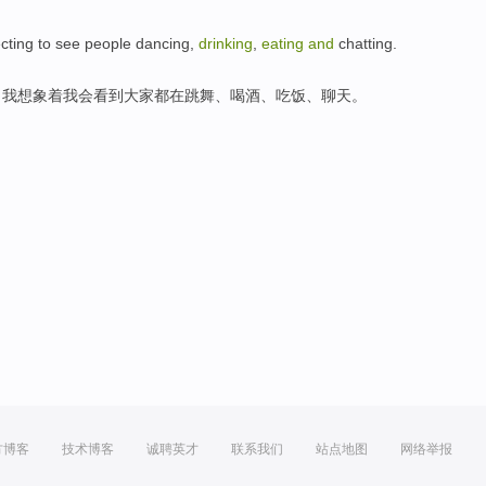
cting
to
see
people
dancing
,
drinking
,
eating
and
chatting
.
，我想象着我会
看到
大家都
在跳舞
、
喝酒
、
吃饭
、聊天。
方博客
技术博客
诚聘英才
联系我们
站点地图
网络举报