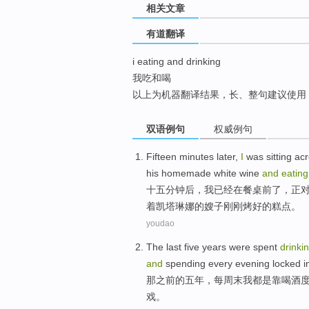
相关文章
top
有道翻译
i eating and drinking
我吃和喝
以上为机器翻译结果，长、整句建议使用
双语例句
权威例句
Fifteen
minutes
later
,
I
was
sitting
acr
his
homemade
white
wine
and
eating
十五
分钟
后
，
我
已经
在
餐桌
前了，正
着
凯塔琳娜的
嫂子
刚刚
烤好的糕点
。
youdao
The
last
five
years
were
spent
drinki
and
spending
every
evening
locked
i
那
之前的
五
年
，
每
周末
我
都
是
靠
喝酒
戏。