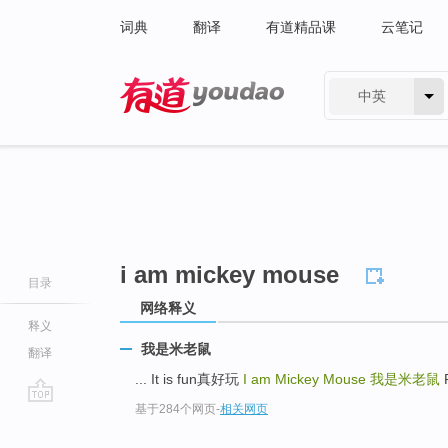
词典
翻译
有道精品课
云笔记
中英
有道 - 网易旗下搜索
i am mickey mouse
目录
网络释义
释义
我是米老鼠
翻译
... It is fun真好玩
I am Mickey Mouse
我是米老鼠
P
基于284个网页
-
相关网页
go
top