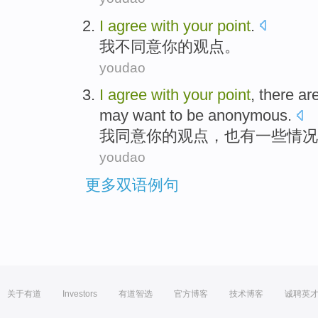
I
agree
with
your
point
.
我
不
同意
你
的
观点
。
youdao
I
agree
with
your
point
,
there ar
may
want to
be
anonymous
.
我
同意
你
的
观点
，
也
有
一些
情况
youdao
更多双语例句
关于有道
Investors
有道智选
官方博客
技术博客
诚聘英