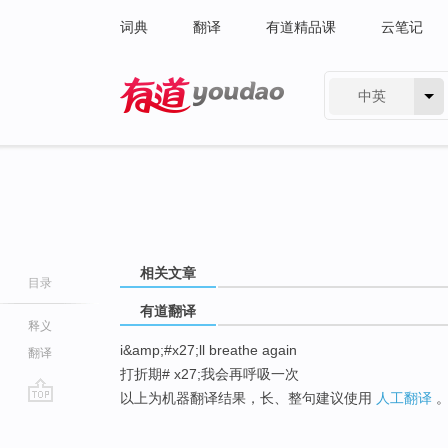
词典
翻译
有道精品课
云笔记
中英
有道 - 网易旗下搜索
相关文章
目录
有道翻译
释义
i&amp;#x27;ll breathe again
翻译
打折期# x27;我会再呼吸一次
以上为机器翻译结果，长、整句建议使用
人工翻译
go
top