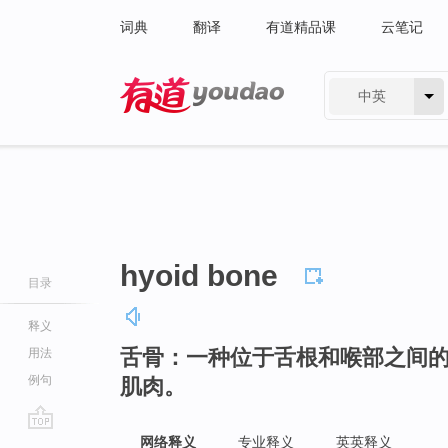
词典
翻译
有道精品课
云笔记
中英
有道 - 网易旗下搜索
hyoid bone
目录
释义
舌骨：一种位于舌根和喉部之间的
用法
例句
肌肉。
go
网络释义
专业释义
英英释义