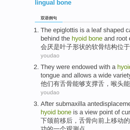
lingual bone
双语例句
The epiglottis
is
a
leaf
shaped
c
behind
the
hyoid
bone
and
root
会厌
是
叶子
形状
的
软骨
结构
位于
youdao
They
were endowed
with a
hyoi
tongue and
allows
a wide
variet
他们
有
舌
骨
能够支撑舌，
喉头能
youdao
After submaxilla
antedisplacem
hyoid
bone
is
a
view point
of
cu
下颌
前移后，
舌
骨
向前上移动
的
功的
一个
观测点。