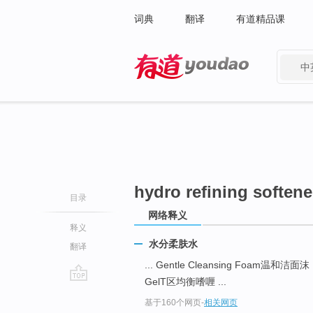
词典
翻译
有道精品课
中
有道 - 网易旗下搜索
hydro refining softene
目录
网络释义
释义
水分柔肤水
翻译
... Gentle Cleansing Foam温和洁面沫
GelT区均衡嗜喱 ...
go
基于160个网页
-
相关网页
top