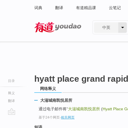
词典
翻译
有道精品课
云笔记
中英
有道 - 网易旗下搜索
hyatt place grand rapi
目录
网络释义
释义
大湍城南凯悦居所
翻译
通过电子邮件将“
大湍城南凯悦居所
(
Hyatt Place 
基于24个网页
-
相关网页
go
top
短语