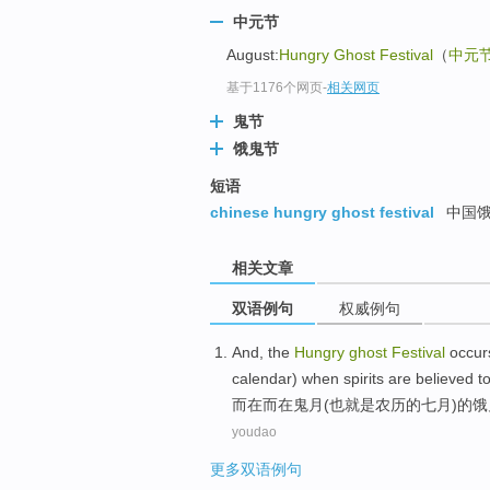
中元节
August:
Hungry Ghost Festival
（
中元
基于1176个网页
-
相关网页
鬼节
饿鬼节
短语
chinese hungry ghost festival
中国饿
相关文章
双语例句
权威例句
And
, the
Hungry
ghost
Festival
occur
calendar
) when spirits
are believed
t
而
在而在
鬼
月
(也就是
农历
的
七月
)
的
饿
youdao
更多双语例句