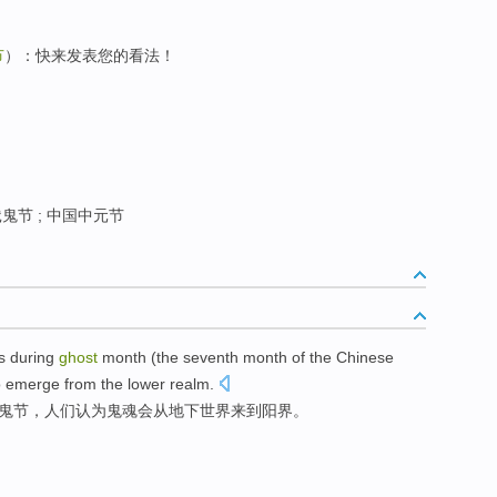
节
）：快来发表您的看法！
鬼节 ; 中国中元节
s during
ghost
month
(
the
seventh month
of
the
Chinese
o emerge
from
the
lower realm
.
鬼
节
，
人们
认为鬼魂
会
从
地下世界来到阳界。