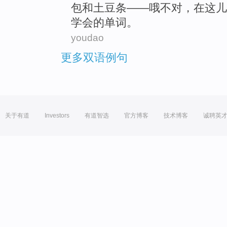
包
和
土豆
条——
哦
不对，
在这儿
学会的
单词
。
youdao
更多双语例句
关于有道
Investors
有道智选
官方博客
技术博客
诚聘英