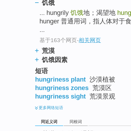
饥饿
top
... hungrily
饥饿
地；渴望地
hung
hunger 普通用词，指人体对
...
基于163个网页
-
相关网页
荒漠
饥饿因素
短语
hungriness plant
沙漠植被
hungriness zones
荒漠区
hungriness sight
荒漠景观
更多
网络短语
同近义词
同根词