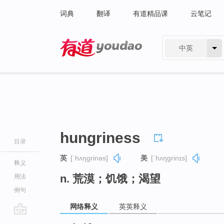
词典
翻译
有道精品课
云笔记
中英
有道 - 网易旗下搜索
hungriness
目录
英
[ˈhʌŋɡrinəs]
美
[ˈhʌŋɡrinɪs]
释义
n. 荒漠；饥饿；渴望
用法
例句
网络释义
英英释义
go