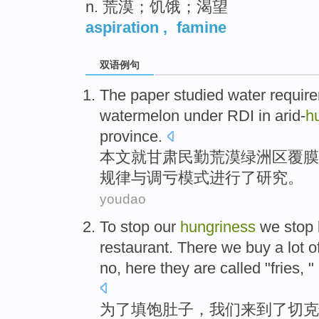
n. 荒漠；饥饿；渴望
aspiration
,
famine
双语例句
The paper
studied
water
requir
watermelon
under
RDI
in
arid-
h
province
.
本文
就
甘肃
民勤
荒漠
绿洲
区
覆膜
规律
与
调亏
模式
进行了研究
。
youdao
To
stop our
hungriness
we
stop
restaurant
.
There
we
buy
a
lot
o
no,
here
they
are
called
"
fries
, "
为了
填饱
肚子
，
我们
来到了切
克