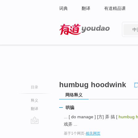
词典
翻译
有道精品课
中
有道 - 网易旗下搜索
humbug hoodwink
目录
网络释义
释义
哄骗
翻译
... [ do manage ] [方] 弄 搞 [
humbug h
戏弄 ...
go
基于1个网页
-
相关网页
top