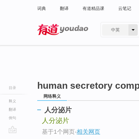
词典
翻译
有道精品课
云笔记
中英
有道 - 网易旗下搜索
human secretory com
目录
网络释义
释义
人分泌片
翻译
例句
人分泌片
基于1个网页
-
相关网页
go