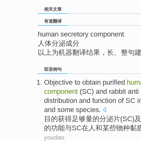
top
相关文章
有道翻译
human secretory component
人体分泌成分
以上为机器翻译结果，长、整句
双语例句
Objective to
obtain
purified
hum
component
(
SC
)
and
rabbit ant
distribution
and
function
of
SC
i
and
some
species
.
目的
获得
足够量
的
分泌片
(
SC
)
的
功能
与
SC
在
人和
某些
物种
黏
youdao