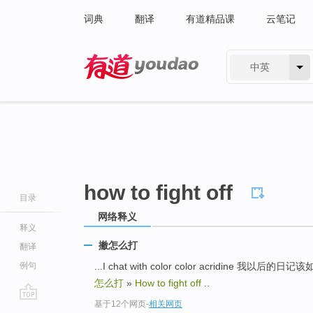
词典
翻译
有道精品课
云笔记
中英
有道 - 网易旗下搜索
how to fight off
目录
网络释义
释义
撇怎么打
翻译
例句
...I chat with color color acridine 我以后的日记该
怎么打
»
How to fight off
..
基于12个网页
-
相关网页
go