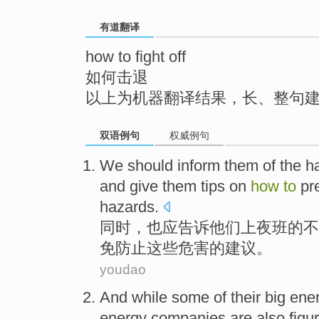
top
有道翻译
how to fight off
如何击退
以上为机器翻译结果，长、整句
双语例句
权威例句
We should
inform
them
of
the
h
and
give
them
tips on
how
to
pr
hazards
.
同时，也
应
告诉
他们
上
夜班
的
不
免防止
这些
危害的
建议
。
youdao
And while
some
of
their
big
ene
energy companies are also figu