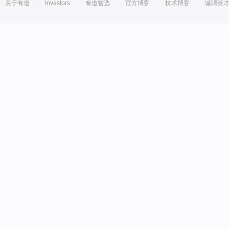
关于有道
Investors
有道智选
官方博客
技术博客
诚聘英