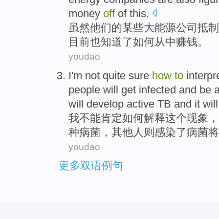
money
off
of this.
虽然
他们
的
某些
大
能源
公司
抵制
目前
也
知道了
如何
从中赚钱。
youdao
I'm
not
quite sure
how
to
interpr
people
will
get infected
and
be 
will develop active TB and it
will
我
不能
肯定
如何
解释
这个
现象，
种
病菌
，
其他人
则感染了病菌
将
youdao
更多双语例句