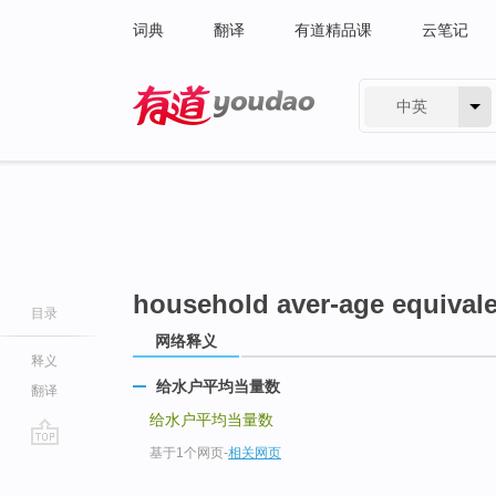
词典
翻译
有道精品课
云笔记
中英
有道 - 网易旗下搜索
household aver-age equival
目录
网络释义
释义
给水户平均当量数
翻译
给水户平均当量数
基于1个网页
-
相关网页
go
top