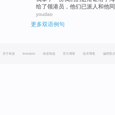
给
了领港
员，
他们
已派
人和他
同
youdao
更多双语例句
关于有道
Investors
有道智选
官方博客
技术博客
诚聘英