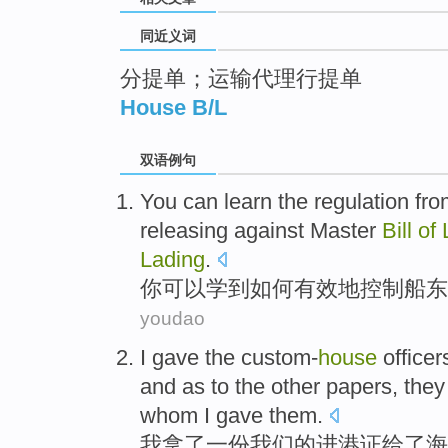
同近义词
分提单；运输代理行提单
House B/L
双语例句
You
can
learn
the regulation fr
releasing
against Master
Bill
of
Lading
.
你
可以
学到
如何有效
地
控制船
东
youdao
I
gave
the custom-
house
officer
and as
to
the other
papers
,
they
whom I
gave
them.
我
拿了
一
份
我们
的
进港证
给
了
海