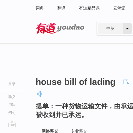
词典
翻译
有道精品课
云笔记
中英
有道 - 网易旗下搜索
house bill of lading
目录
释义
提单：一种货物运输文件，由承
用法
例句
被收到并已承运。
go
网络释义
专业释义