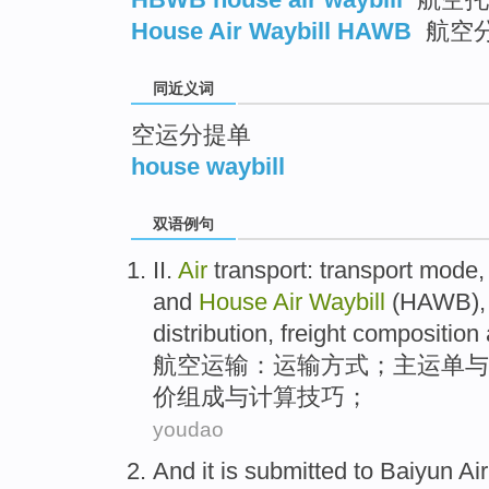
House Air Waybill HAWB
航空
同近义词
空运分提单
house waybill
双语例句
II.
Air
transport
: transport
mode
and
House
Air
Waybill
(HAWB)
distribution
,
freight
composition
航空
运输
：运输
方式
；
主
运单
与
价
组成
与
计算
技巧
；
youdao
And
it
is submitted
to
Baiyun
Air