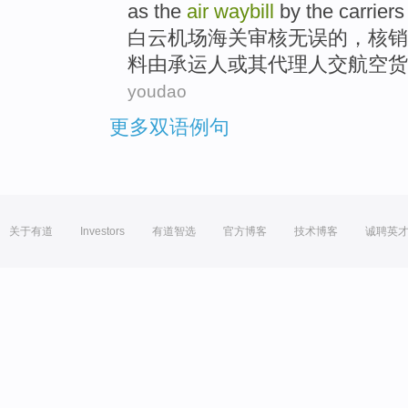
as the
air
waybill
by the
carriers
白云
机场
海关
审核无误的，核销
料
由
承运人或
其
代理人
交
航空
货
youdao
更多双语例句
关于有道
Investors
有道智选
官方博客
技术博客
诚聘英