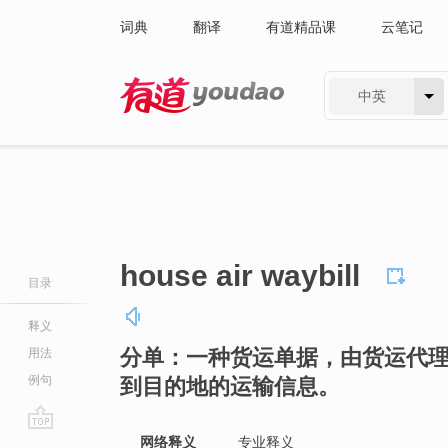
词典
翻译
有道精品课
云笔记
中英
有道 - 网易旗下搜索
house air waybill
目录
释义
分单：一种货运单据，由货运代
用法
例句
到目的地的运输信息。
go
网络释义
专业释义