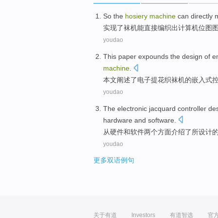
So
the
hosiery
machine
can
directly
实现
了
袜
机能
直接
编织
出
计算机
位图
youdao
This paper
expounds
the
design
of
e
machine
.
本文
阐述
了
电子
提花织
袜
机
的
嵌入式
youdao
The
electronic
jacquard
controller
de
hardware
and
software
.
从
硬件
和
软件
两个方面
介绍了
所设计
youdao
更多双语例句
关于有道
Investors
有道智选
官