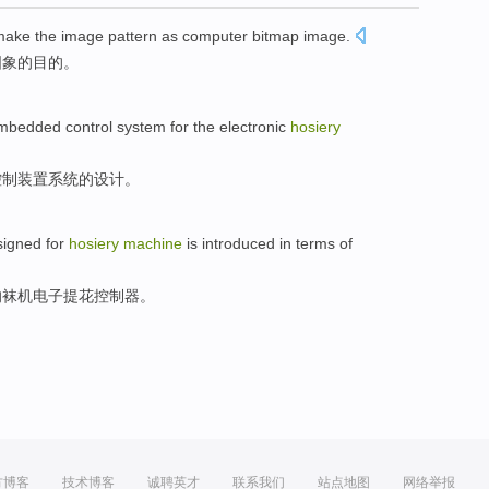
make the
image
pattern as
computer
bitmap
image.
图象
的目的。
mbedded
control
system
for
the
electronic
hosiery
控制
装置
系统
的
设计
。
signed
for
hosiery
machine
is
introduced
in
terms
of
的
袜
机
电子
提花
控制器
。
方博客
技术博客
诚聘英才
联系我们
站点地图
网络举报