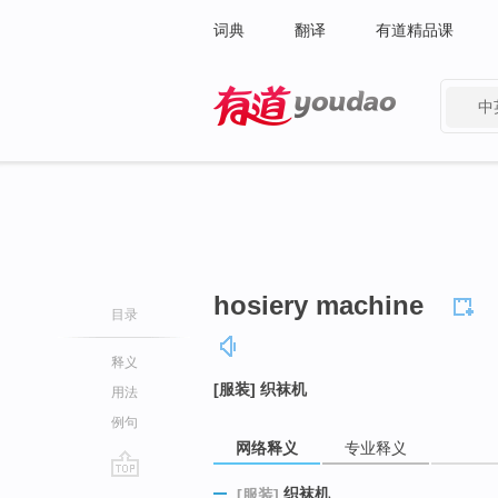
词典
翻译
有道精品课
中
有道 - 网易旗下搜索
hosiery machine
目录
释义
[服装] 织袜机
用法
例句
网络释义
专业释义
go
织袜机
[服装]