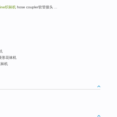
ine
织袜机
hose coupler软管接头 ...
机
菱形花袜机
花袜机