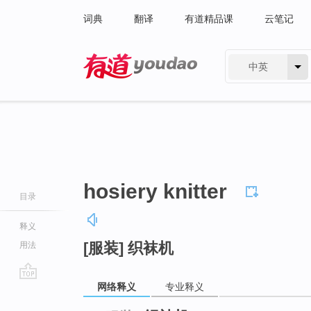
词典
翻译
有道精品课
云笔记
中英
有道 - 网易旗下搜索
hosiery knitter
目录
释义
[服装] 织袜机
用法
网络释义
专业释义
go
top