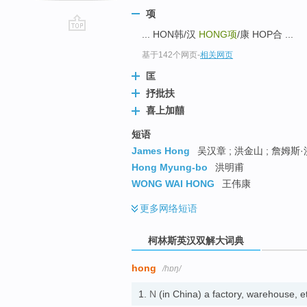
项
... HON韩/汉
HONG
项
/康 HOP合 ...
go
top
基于142个网页
-
相关网页
匡
抒批扶
喜上加囍
短语
James Hong
吴汉章 ; 洪金山 ; 詹姆斯·
Hong Myung-bo
洪明甫
WONG WAI HONG
王伟康
更多
网络短语
柯林斯英汉双解大词典
hong
/hɒŋ/
1.
N
(in China) a factory, warehouse