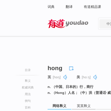
词典
翻译
有道精品课
中
有道 - 网易旗下搜索
hong
目录
英
[hɒŋ]
美
[hɑːŋ]
释义
n. （中国、日本的）行，商行
权威词典
n. （Hong）人名；（中）洪（普通话
用法
例句
网络释义
英英释义
百科