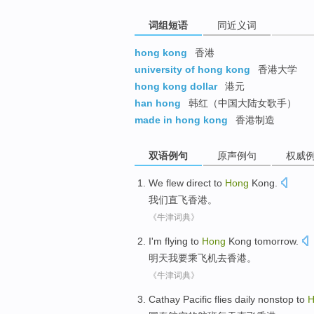
词组短语
同近义词
hong kong
香港
university of hong kong
香港大学
hong kong dollar
港元
han hong
韩红（中国大陆女歌手）
made in hong kong
香港制造
双语例句
原声例句
权威
We
flew direct to
Hong
Kong
.
我们
直飞
香港
。
《牛津词典》
I
'm
flying
to
Hong
Kong
tomorrow
.
明天
我
要
乘飞机
去
香港
。
《牛津词典》
Cathay Pacific flies
daily
nonstop to
H