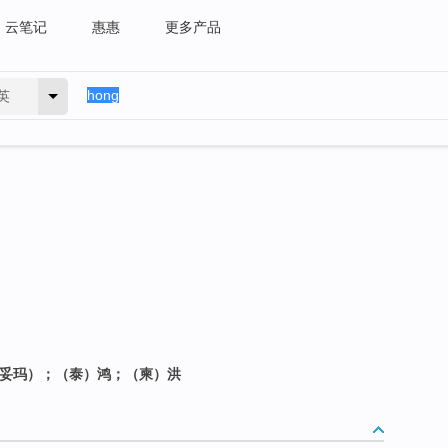
云笔记
惠惠
更多产品
英
·威妥玛）；（泰）鸿；（柬）洪