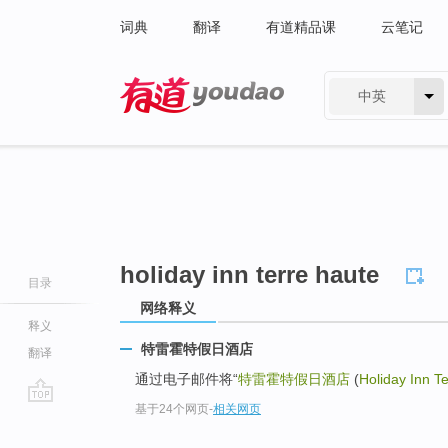
词典
翻译
有道精品课
云笔记
中英
有道 - 网易旗下搜索
holiday inn terre haute
目录
网络释义
释义
特雷霍特假日酒店
翻译
通过电子邮件将“
特雷霍特假日酒店
(
Holiday Inn T
基于24个网页
-
相关网页
go
top