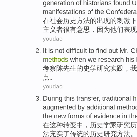
generation
of
historians
found
U
manifestations
of
the Confedera
在
社会
历史
方法
的
出现
的
刺激
下
主义者
很有意思
，
因为
他们
表现
youdao
It
is not difficult to
find out
Mr. C
methods
when
we
research
his
考察
陈先生
的
史学
研究
实践，
我
点
。
youdao
During
this
transfer
,
traditional
h
augmented
by
additional
method
the
new
forms
of
evidence in th
在
这种
转变
中，
历史
学家
研究
历
法
充实
了
传统
的
历史研究方法。