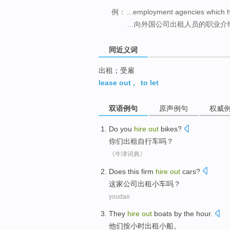
例：
...employment agencies which h
…向外国公司出租人员的职业介
同近义词
出租；受雇
lease out
,
to let
双语例句
原声例句
权威
Do you
hire
out
bikes
?
你们
出租
自行车
吗？
《牛津词典》
Does this firm
hire
out
cars
?
这家
公司
出租
小车吗？
youdao
They
hire
out
boats
by the
hour
.
他们
按
小时
出租
小船
。