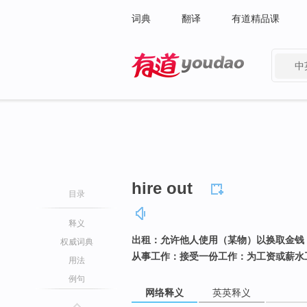
词典
翻译
有道精品课
中
有道 - 网易旗下搜索
hire out
目录
释义
出租：允许他人使用（某物）以换取金钱
权威词典
从事工作：接受一份工作：为工资或薪水
用法
例句
网络释义
英英释义