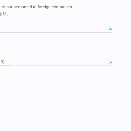
ire out personnel to foreign companies.
绍所。
例句