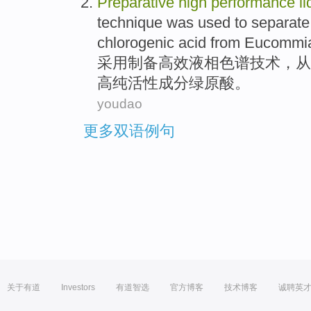
Preparative
high
performance
li
technique
was used to
separate
chlorogenic
acid
from
Eucommi
采用制备
高效
液相
色谱
技术
，
从
高纯
活性成分
绿原
酸
。
youdao
更多双语例句
关于有道
Investors
有道智选
官方博客
技术博客
诚聘英