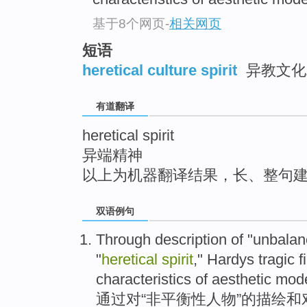
top
基于8个网页
-
相关网页
短语
heretical culture spirit
异教文化
有道翻译
heretical spirit
异端精神
以上为机器翻译结果，长、整句
双语例句
Through
description
of
"
unbalan
"
heretical
spirit
,"
Hardys
tragic
f
characteristics
of
aesthetic
mode
通过
对
“
非平衡性
人物
”的
描绘
和