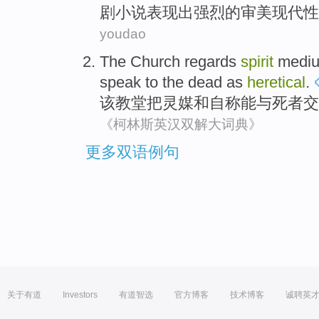
剧
小说
表现出强烈的
审美
现代性
youdao
The
Church
regards
spirit
medi
speak
to
the dead
as
heretical
.
该
教堂
把
灵
媒
和
自称
能
与
死者
交
《柯林斯英汉双解大词典》
更多双语例句
关于有道
Investors
有道智选
官方博客
技术博客
诚聘英