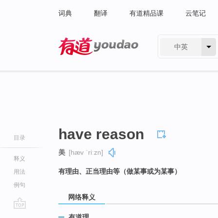
词典
翻译
有道精品课
云笔记
中英
有道 - 网易旗下搜索
have reason
目录
美
[hæv ˈriːzn]
释义
有理由、正当理由等（做某事或为某事）
用法
例句
网络释义
go
有道理