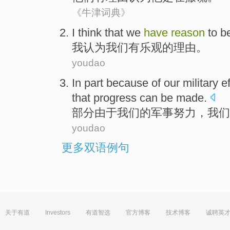
《牛津词典》
I
think that
we
have
reason
to
be
我
认为
我们
有
乐观
的
理由
。
youdao
In
part
because
of
our
military
ef
that
progress
can be
made
.
部分
由于
我们
的
军事
努力
，
我们
youdao
更多双语例句
关于有道
Investors
有道智选
官方博客
技术博客
诚聘英