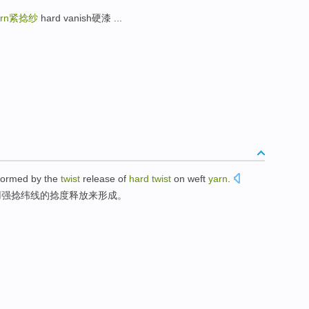
arn
紧捻纱
hard vanish硬漆 ...
formed
by the
twist
release
of
hard
twist
on weft
yarn
.
用强
捻
纬线的
捻度
释放
来
形成
。