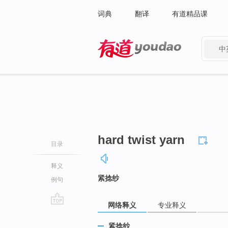
词典
翻译
有道精品课
中
有道 - 网易旗下搜索
hard twist yarn
目录
释义
紧捻纱
例句
网络释义
专业释义
go
top
紧捻纱