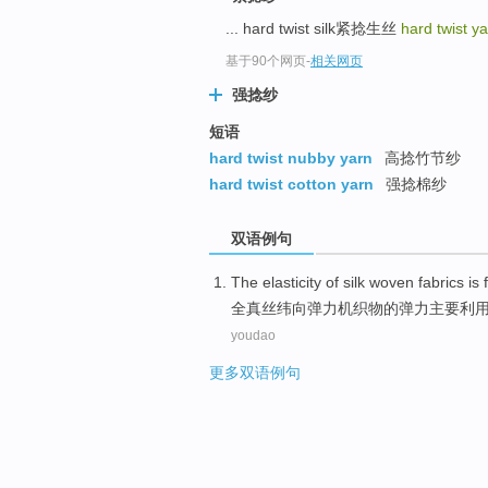
... hard twist silk紧捻生丝
hard twist y
基于90个网页
-
相关网页
强捻纱
短语
hard twist nubby yarn
高捻竹节纱
hard twist cotton yarn
强捻棉纱
双语例句
The
elasticity
of
silk
woven fabrics
is
全
真丝
纬
向
弹力
机
织物
的
弹力主要利
youdao
更多双语例句