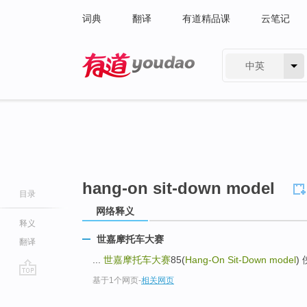
词典
翻译
有道精品课
云笔记
中英
有道 - 网易旗下搜索
hang-on sit-down model
目录
网络释义
释义
世嘉摩托车大赛
翻译
...
世嘉摩托车大赛
85(
Hang-On Sit-Down model
)
基于1个网页
-
相关网页
go
top