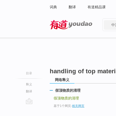
词典
翻译
有道精品课
中
有道 - 网易旗下搜索
handling of top materi
目录
网络释义
释义
假顶物质的清理
翻译
假顶物质的清理
基于1个网页
-
相关网页
go
top