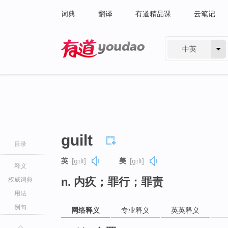
词典
翻译
有道精品课
云笔记
中英
有道 - 网易旗下搜索
guilt
目录
英
[ɡɪlt]
美
[ɡɪlt]
释义
n. 内疚；罪行；罪责
权威词典
用法
例句
网络释义
专业释义
英英释义