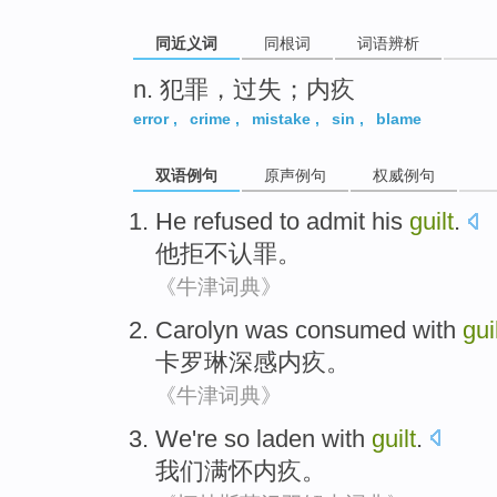
同近义词
同根词
词语辨析
n. 犯罪，过失；内疚
error
,
crime
,
mistake
,
sin
,
blame
双语例句
原声例句
权威例句
He
refused to
admit his
guilt
.
他
拒不
认罪
。
《牛津词典》
Carolyn
was consumed with
gui
卡罗琳
深感
内疚
。
《牛津词典》
We
're so laden with
guilt
.
我们
满怀
内疚
。