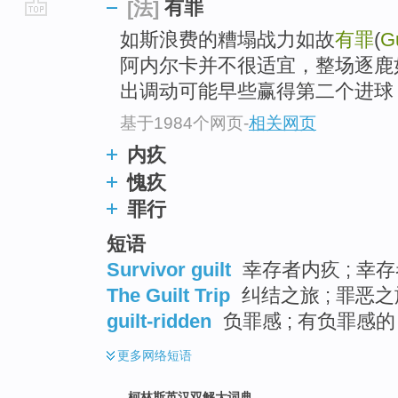
有罪
[法]
go
如斯浪费的糟塌战力如故
有罪
(
Gu
top
阿内尔卡并不很适宜，整场逐鹿
出调动可能早些赢得第二个进球，
基于1984个网页
-
相关网页
内疚
愧疚
罪行
短语
Survivor guilt
幸存者内疚 ; 幸存
The Guilt Trip
纠结之旅 ; 罪恶之
guilt-ridden
负罪感 ; 有负罪感的
更多
网络短语
柯林斯英汉双解大词典