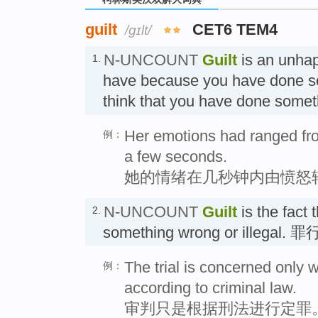
guilt
CET6 TEM4
/ɡɪlt/
N-UNCOUNT
Guilt
is an unhap
1.
have because you have done s
think that you have done som
Her emotions had ranged from
例：
a few seconds.
她的情绪在几秒钟内由愤怒
N-UNCOUNT
Guilt
is the fact
2.
something wrong or illegal. 罪
The trial is concerned only w
例：
according to criminal law.
审判只是根据刑法进行定罪