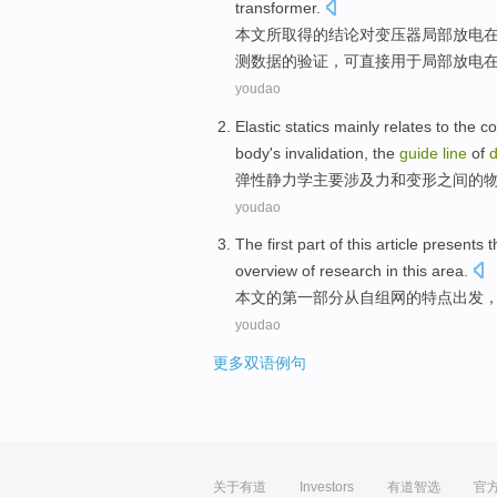
transformer.
本文
所取得
的
结论
对
变压器
局部
放电
测
数据
的
验证
，
可
直接
用于
局部放电
youdao
Elastic
statics
mainly
relates to
the
co
body
's
invalidation
, the
guide
line
of
d
弹性
静力学
主要
涉及
力
和
变形
之间
的
youdao
The first
part of
this article
presents
t
overview
of
research
in this area.
本文
的
第
一部分
从自组网
的
特点出发
youdao
更多双语例句
关于有道
Investors
有道智选
官