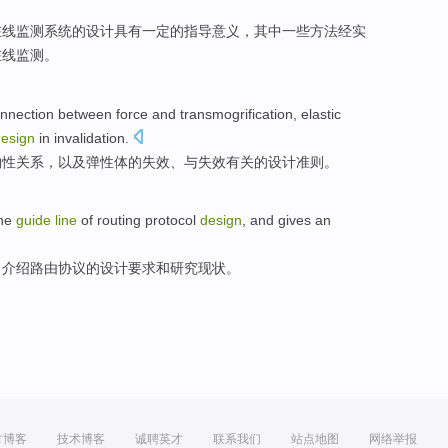
在线
监测
系统
的
设计
具有一定
的
指导
意义，
其中
一些
方法经
实
在线监测。
nnection
between
force
and
transmogrification
,
elastic
esign
in invalidation.
物性关系，以及
弹性体
的
失效
、与失效有关
的
设计
准则。
he
guide
line
of
routing
protocol
design
,
and
gives an
，
介绍
路由
协议
的
设计
要求
和
研究
现状。
方博客
技术博客
诚聘英才
联系我们
站点地图
网络举报