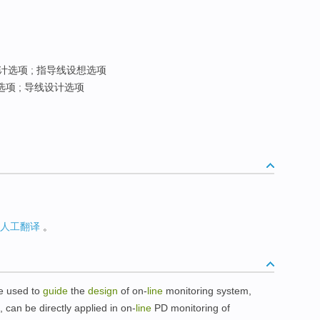
选项 ; 指导线设想选项
项 ; 导线设计选项
人工翻译
。
e used
to
guide
the
design
of
on-
line
monitoring
system
,
,
can
be
directly
applied in
on-
line
PD
monitoring
of