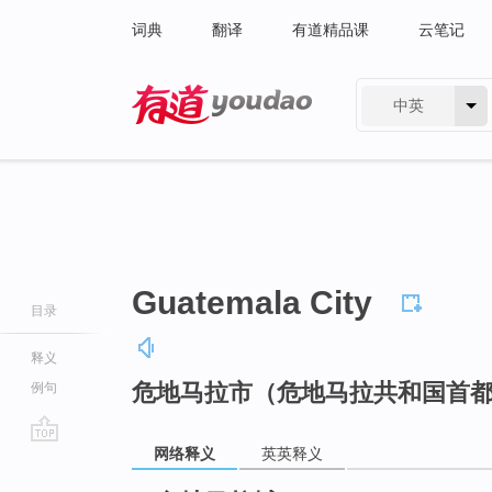
词典
翻译
有道精品课
云笔记
中英
有道 - 网易旗下搜索
Guatemala City
目录
释义
危地马拉市（危地马拉共和国首
例句
网络释义
英英释义
go
top