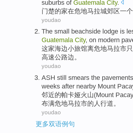
suburbs
of
Guatemala
City
.
门楚
的
家
在
危地马拉城
郊区
一个
youdao
The
small
beachside
lodge is
le
Guatemala
City
,
on
modern pa
这家
海边
小
旅馆离
危地马拉
市
只
高速公路边。
youdao
ASH
still
smears
the
pavement
weeks
after nearby
Mount
Paca
邻近
的
帕卡娅火山(
Mount
Paca
布满
危地马拉
市
的
人行道
。
youdao
更多双语例句