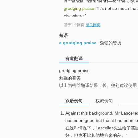
in financial instruments—for the City.
top
grudging praise
: “It's not so much tha
elsewhere.”
基于1个网页
-
相关网页
短语
a grudging praise
勉强的赞扬
有道翻译
grudging praise
勉强的赞美
以上为机器翻译结果，长、整句建议使用
双语例句
权威例句
Against
this
background,
Mr
Lascelle
has been
good
but
that it
has
been l
在
这种
情况下，
Lascelles
先生
给了
英
好
，
但
也不比
其他地方来的
差
。”