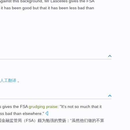
 Against this background, Mr Lascelles gives the FSA
t it has been good but that it has been less bad than
人工翻译
。
s
gives
the FSA
grudging
praise
: "It
's
not so much that it
ess
bad
than
elsewhere."
国
金融监管局（FSA）颇为
勉强
的
赞扬
：“虽然他们做
的不算