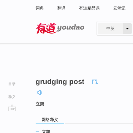
词典
翻译
有道精品课
云笔记
中英
有道 - 网易旗下搜索
grudging post
目录
释义
立架
go
网络释义
top
立架