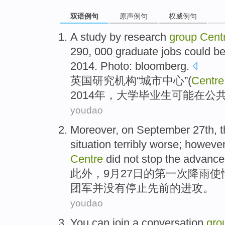
双语例句
原声例句
权威例句
A
study
by
research
group
Cent
290, 000
graduate jobs
could b
2014. Photo:
bloomberg
.
英国
研究
机构“
城市
中心
”(
Centre
2014年，大学
毕业生
可能
在
公
youdao
Moreover
, on
September
27th
,
t
situation
terribly
worse
;
howeve
Centre
did
not
stop
the
advance
此外
，
9月
27日
的
第一
次
降雨
使
团军并
没有
停止
先前
的
进攻
。
youdao
Y
ou can join a conversation
gro