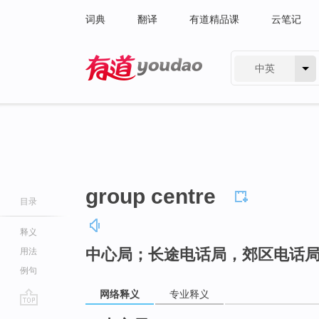
词典
翻译
有道精品课
云笔记
中英
有道 - 网易旗下搜索
group centre
目录
释义
中心局；长途电话局，郊区电话
用法
例句
网络释义
专业释义
go