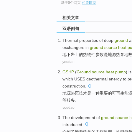
基于8个网页
-
相关网页
相关文章
双语例句
Thermal
properties
of
deep
ground
a
exchangers
in
ground
source
heat
p
地下
岩土
的
热
物
性参数
是
地
源热泵
地
youdao
GSHP
(
Ground
source
heat
pump
)
is
which
USES
geothermal energy
to
pr
construction
.
地源热泵
技术
是
一种
重要
的
可再生
能
等
服务
。
youdao
The development
of
ground
source
h
introduced
.
介绍了
地
源
热泵
的
工作原理、性能评