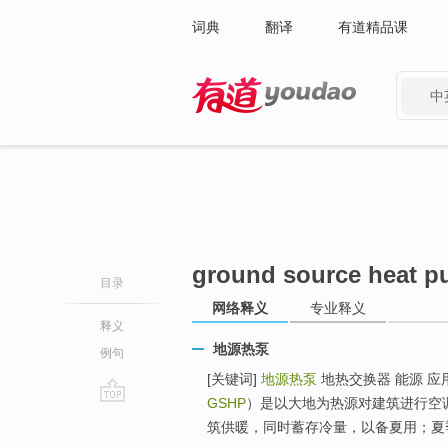
词典
翻译
有道精品课
中
有道 - 网易旗下搜索
ground source heat 
目录
网络释义
专业释义
释义
地源热泵
例句
[关键词]
地源热泵
地热交换器 能源 应
GSHP
）是以大地为热源对建筑进行空
go
筑供暖，同时蓄存冷量，以备夏用；夏季通
top