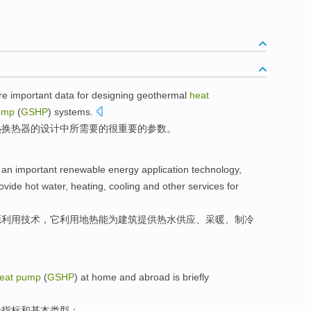
re important
data for
designing
geothermal
heat
ump
(
GSHP
) systems.
热
换热器
的
设计
中所需要的很重要的参数。
an
important
renewable
energy
application
technology
,
ovide
hot water
,
heating
,
cooling
and other
services
for
源
利用
技术
，
它
利用
地热
能为
建筑
提供
热水
供应、
采暖
、
制冷
eat
pump
(
GSHP
) at home
and
abroad is briefly
价指标
和
基本类型；