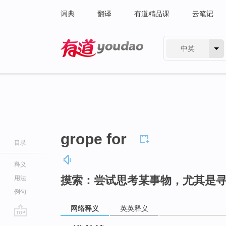
词典
翻译
有道精品课
云笔记
中英
有道 - 网易旗下搜索
grope for
目录
释义
摸索：尝试思考某事物，尤其是
用法
例句
网络释义
英英释义
go