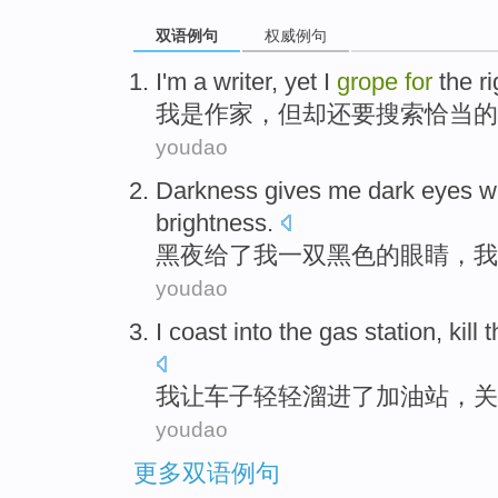
双语例句
权威例句
I
'm a
writer
,
yet
I
grope
for
the
ri
我
是
作家
，
但
却还要
搜索
恰当
的
youdao
Darkness
gives
me
dark
eyes
w
brightness
.
黑夜
给了
我
一双黑色
的
眼睛
，
我
youdao
I
coast
into
the
gas station
, kill 
我
让车子轻轻溜
进
了
加油站
，关
youdao
更多双语例句