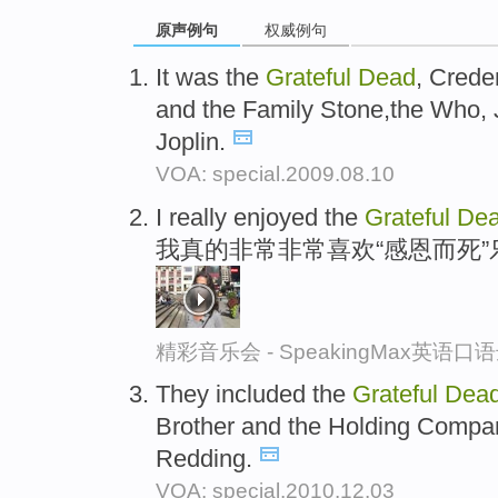
原声例句
权威例句
It was the
Grateful
Dead
, Crede
and the Family Stone,the Who, 
Joplin.
VOA: special.2009.08.10
I really enjoyed the
Grateful
De
我真的非常非常喜欢“感恩而死
精彩音乐会 - SpeakingMax英语口
They included the
Grateful
Dea
Brother and the Holding Compan
Redding.
VOA: special.2010.12.03