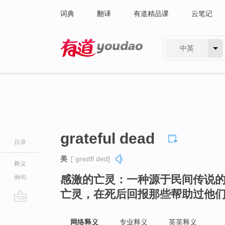
词典
翻译
有道精品课
云笔记
中英
有道 - 网易旗下搜索
grateful dead
目录
美
[ˈɡreɪtfl ded]
释义
感激的亡灵：一种源于民间传说
例句
亡灵，在死后回报那些帮助过他
go
top
网络释义
专业释义
英英释义