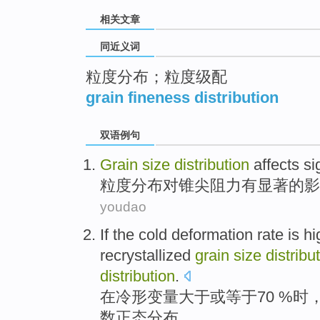
相关文章
同近义词
粒度分布；粒度级配
grain fineness distribution
双语例句
Grain
size
distribution
affects
si
粒度
分布
对
锥
尖阻力
有显著
的
影
youdao
If
the
cold
deformation rate is
hi
recrystallized
grain
size
distribu
distribution
.
在
冷
形变量
大于
或等于70 %时
数
正态分布。