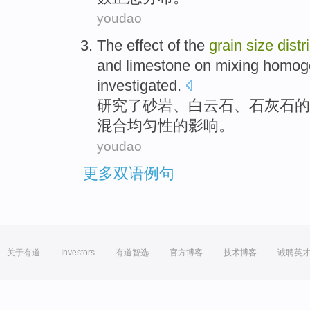
youdao
The
effect
of the
grain
size
distr
and
limestone
on
mixing
homoge
investigated
.
研究
了
砂岩
、
白云石
、
石灰石
的
混合
均匀
性的
影响
。
youdao
更多双语例句
关于有道
Investors
有道智选
官方博客
技术博客
诚聘英