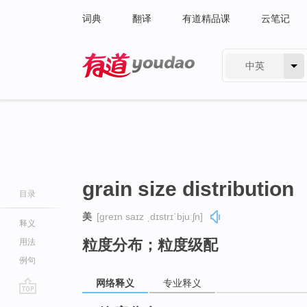
词典
翻译
有道精品课
云笔记
中英
有道 - 网易旗下搜索
grain size distribution
目录
美
[ɡreɪn saɪz ˌdɪstrɪˈbjuːʃn]
释义
粒度分布；粒度级配
用法
例句
网络释义
专业释义
go