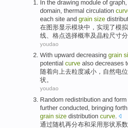
In
the drawing
module
of
graph
domain
,
thermal
circulation
curv
each site and
grain
size
distribu
在
图形显示
模块
中，实现
了
模拟
线
、格点
选择
概率
及
晶粒
尺寸
分
youdao
With
upward
decreasing
grain
s
potential
curve
also
decreases
t
随着
向上去
粒度
减小
，自然
电位
状。
youdao
Random
redistribution
and
form
further conducted,
bringing
fort
grain
size
distribution
curve
.
通过随机
再
分布
和
采用形状
系数