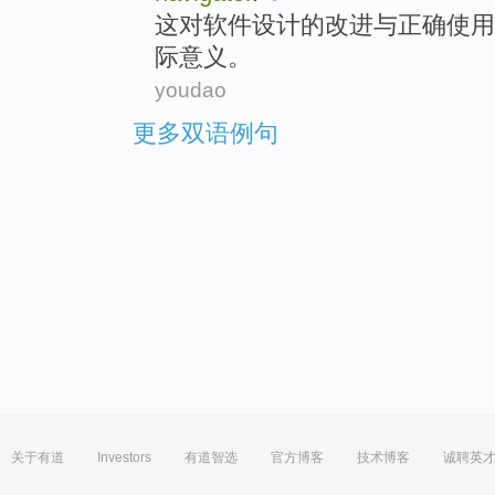
这
对
软件
设计
的
改进
与
正确
使用
际
意义
。
youdao
更多双语例句
关于有道
Investors
有道智选
官方博客
技术博客
诚聘英