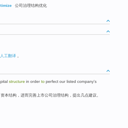
timize
公司治理结构优化
人工翻译
。
pital
structure
in order
to
perfect our
listed
company's
司
资本
结构
，进而
完善
上市
公司
治理结构，提出几点建议。