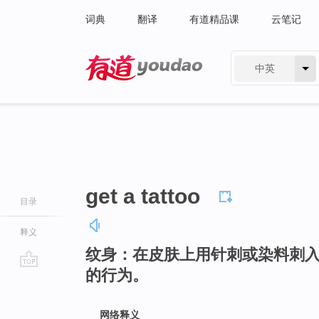
词典
翻译
有道精品课
云笔记
中英
有道 - 网易旗下搜索
get a tattoo
目录
释义
纹身：在皮肤上用针刺或染料刺
的行为。
go
top
网络释义