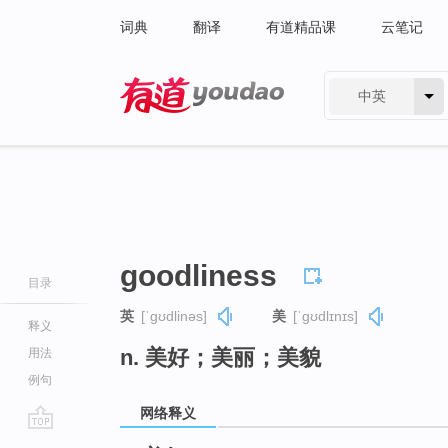
词典
翻译
有道精品课
云笔记
中英
有道 - 网易旗下搜索
goodliness
目录
英
[ˈɡʊdlinəs]
美
[ˈɡʊdlɪnɪs]
释义
n. 美好；美丽；美貌
用法
例句
网络释义
go