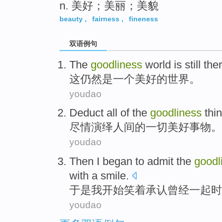
n. 美好；美丽；美貌
beauty
,
fairness
,
fineness
双语例句
The
goodliness
world
is
still
ther
这
仍然
是
一个
美好
的
世界
。
youdao
Deduct
all
of the
goodliness
thi
尽情演绎人间
的
一切美好
事物
。
youdao
Then
I
began to
admit
the
goodl
with a smile
.
于是
我
开始
笑
着
承认
曾经
一起
时
youdao