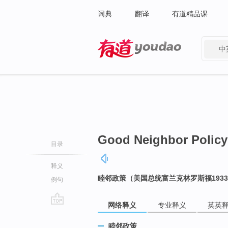
词典
翻译
有道精品课
中
有道 - 网易旗下搜索
Good Neighbor Policy
目录
释义
睦邻政策（美国总统富兰克林罗斯福193
例句
网络释义
专业释义
英英
go
top
睦邻政策