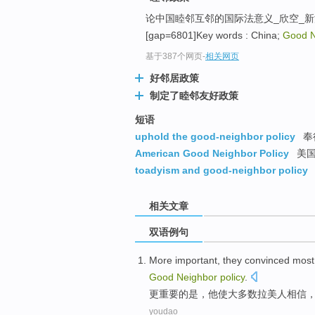
论中国睦邻互邻的国际法意义_欣空_新
[gap=6801]Key words : China;
Good N
基于387个网页
-
相关网页
好邻居政策
制定了睦邻友好政策
短语
uphold the good-neighbor policy
奉
American Good Neighbor Policy
美国
toadyism and good-neighbor policy
相关文章
双语例句
More
important
,
they
convinced
most
Good
Neighbor
policy
.
更
重要
的
是
，
他
使
大多数
拉美
人相信
youdao