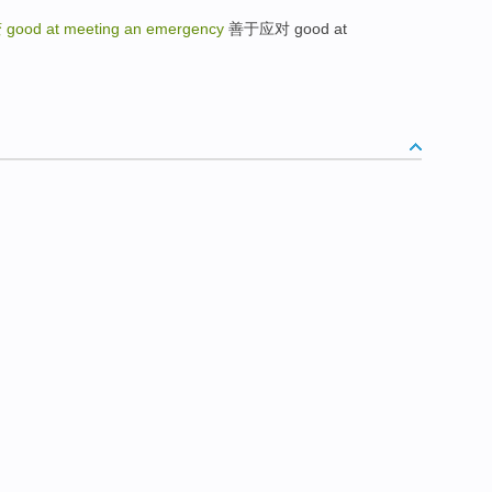
变
good at meeting an emergency
善于应对 good at