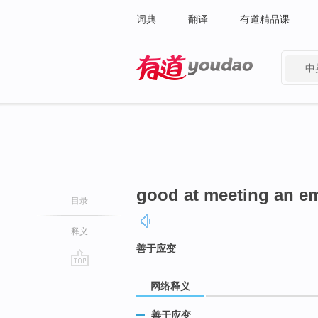
词典
翻译
有道精品课
中
有道 - 网易旗下搜索
good at meeting an e
目录
释义
善于应变
go
网络释义
top
善于应变