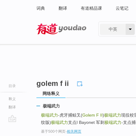
词典
翻译
有道精品课
云笔记
中英
有道 - 网易旗下搜索
golem f ii
目录
网络释义
释义
极端武力
翻译
极端武力
-虎牙捕鲸叉(
Golem F II
)
极端武力
现役校
纹版)
极端武力
支点I Bayonet 军刺
极端武力
-支点捕
go
基于500个网页
-
相关网页
top